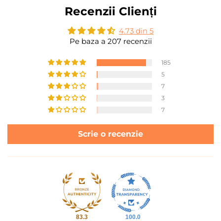
Recenzii Clienți
4.73 din 5
Pe baza a 207 recenzii
185
5
7
3
7
Scrie o recenzie
83.3
100.0