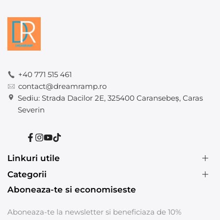
+40 771 515 461
contact@dreamramp.ro
Sediu: Strada Dacilor 2E, 325400 Caransebeș, Caras
Severin
Facebook
Instagram
YouTube
TikTok
Linkuri utile
Formular retur
Categorii
Aboneaza-te si economiseste
Termeni si conditii
Mopuri cu separator de apa murdara de cea curata
Politica de livrare
Inox plate
Aboneaza-te la newsletter si beneficiaza de 10%
Politica de retur
Inox oval rotativ