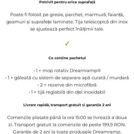
Potrivit pentru orice suprafață
Poate fi folosit pe gresie, parchet, marmură, faianță,
geamuri și suprafețe laminate. Tija telescopică din inox
se ajustează perfect înălțimii tale.
✓
Ce conține pachetul
• 1 × mop rotativ Dreamramp®
• 1 × găleată cu sistem de separare apă curată / murdară
• 2 × rezerve din microfibră
• 1 × tijă reglabilă din oțel inoxidabil
Livrare rapidă, transport gratuit și garanție 2 ani
Comenzile plasate până la ora 15:00 se livrează a doua
zi. Transport gratuit la comenzile de peste 199,9 RON.
Garanție de 2 ani la toate produsele Dreamramp.