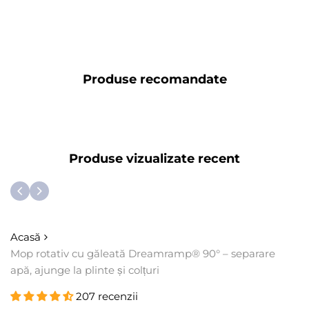
Produse recomandate
Produse vizualizate recent
Acasă
Mop rotativ cu găleată Dreamramp® 90° – separare
apă, ajunge la plinte și colțuri
207 recenzii