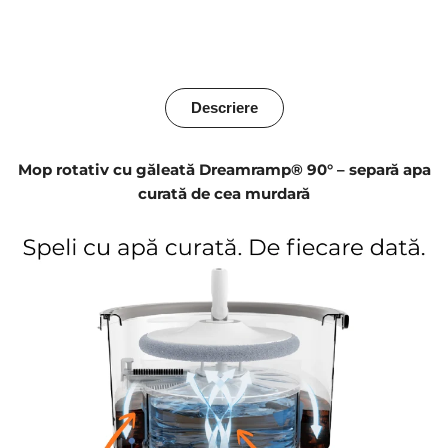
apă,
apă,
ajunge
ajunge
la
la
Descriere
plinte
plinte
și
și
Mop rotativ cu găleată Dreamramp® 90° – separă apa
curată de cea murdară
colțuri
colțuri