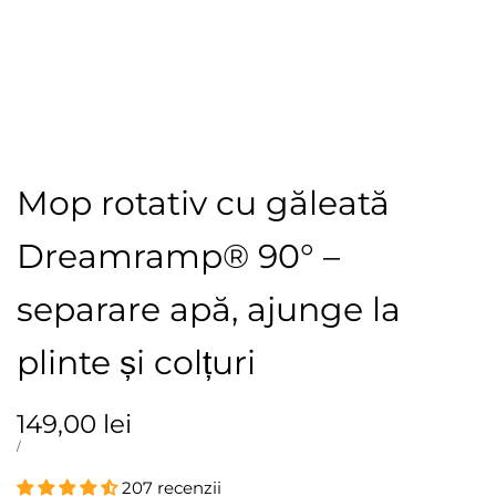
Mop rotativ cu găleată
Dreamramp® 90° –
separare apă, ajunge la
plinte și colțuri
Preț
149,00 lei
redus
PREȚ
PER
/
UNITAR
207 recenzii