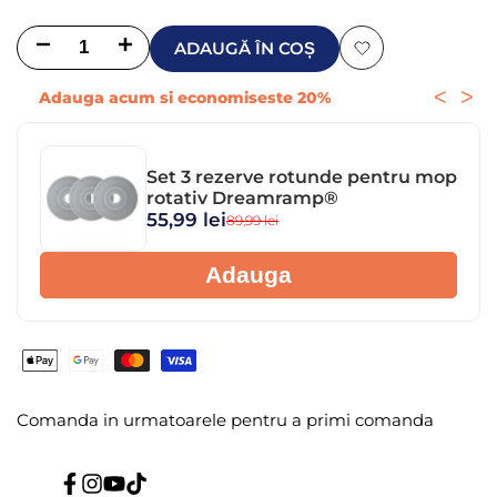
Scade
Mărește
ADAUGĂ ÎN COȘ
Adaugă
cantitatea
cantitatea
<
>
Adauga acum si economiseste 20%
la
pentru
pentru
Lista
Mop
Mop
Set 3 rezerve rotunde pentru mop
rotativ Dreamramp®
de
rotativ
rotativ
55,99 lei
89,99 lei
dorințe
cu
cu
Adauga
găleată
găleată
Dreamramp®
Dreamramp®
90°
90°
Comanda in urmatoarele
pentru a primi comanda
–
–
separare
separare
Facebook
Instagram
YouTube
TikTok